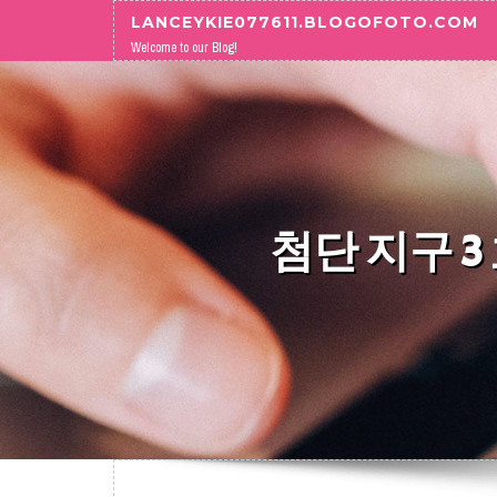
Skip to content
LANCEYKIE077611.BLOGOFOTO.COM
Welcome to our Blog!
첨단 지구 3