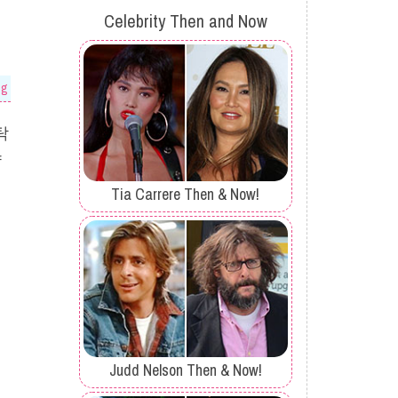
Celebrity Then and Now
og
탁
약
Tia Carrere Then & Now!
Judd Nelson Then & Now!