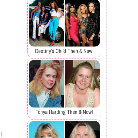
어
Destiny’s Child Then & Now!
Tonya Harding Then & Now!
가