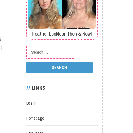
Heather Locklear Then & Now!
있
비
Search for:
LINKS
Log in
Homepage